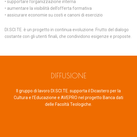
• supportare l’organizzazione interna
• aumentare la visibilità dell’offerta formativa
• assicurare economie su costi e canoni di esercizio
DI.SCI.TE. è un progetto in continua evoluzione. Frutto del dialogo
costante con gli utenti finali, che condividono esigenze e proposte.
DIFFUSIONE
Il gruppo di lavoro DI.SCI.TE. supporta il Dicastero per la
Cultura e l’Educazione e AVEPRO nel progetto Banca dati
delle Facoltà Teologiche.