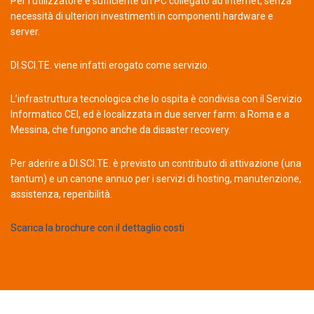
Per l’utilizzatore è sufficiente un PC collegato ad internet, senza
necessità di ulteriori investimenti in componenti hardware e
server.
DI.SCI.TE. viene infatti erogato come servizio.
L’infrastruttura tecnologica che lo ospita è condivisa con il Servizio
Informatico CEI, ed è localizzata in due server farm: a Roma e a
Messina, che fungono anche da disaster recovery.
Per aderire a DI.SCI.TE. è previsto un contributo di attivazione (una
tantum) e un canone annuo per i servizi di hosting, manutenzione,
assistenza, reperibilità.
Scarica la brochure con il dettaglio costi